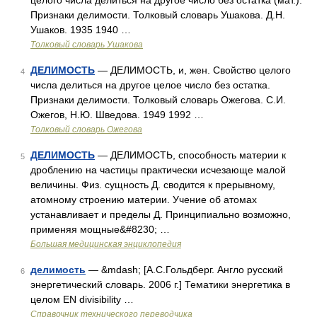
целого числа делиться на другое число без остатка (мат.).
Признаки делимости. Толковый словарь Ушакова. Д.Н.
Ушаков. 1935 1940 …
Толковый словарь Ушакова
ДЕЛИМОСТЬ
— ДЕЛИМОСТЬ, и, жен. Свойство целого
4
числа делиться на другое целое число без остатка.
Признаки делимости. Толковый словарь Ожегова. С.И.
Ожегов, Н.Ю. Шведова. 1949 1992 …
Толковый словарь Ожегова
ДЕЛИМОСТЬ
— ДЕЛИМОСТЬ, способность материи к
5
дроблению на частицы практически исчезающе малой
величины. Физ. сущность Д. сводится к прерывному,
атомному строению материи. Учение об атомах
устанавливает и пределы Д. Принципиально возможно,
применяя мощные&#8230; …
Большая медицинская энциклопедия
делимость
— &mdash; [А.С.Гольдберг. Англо русский
6
энергетический словарь. 2006 г.] Тематики энергетика в
целом EN divisibility …
Справочник технического переводчика