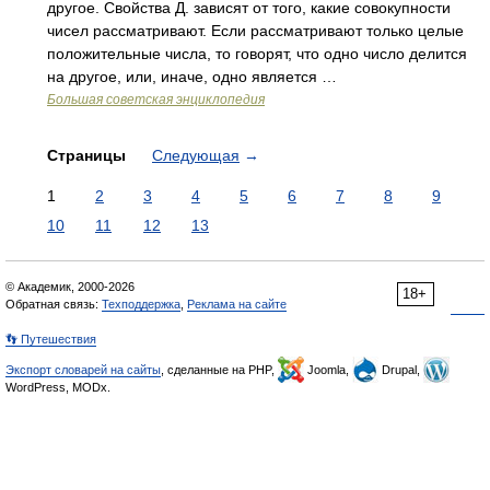
другое. Свойства Д. зависят от того, какие совокупности
чисел рассматривают. Если рассматривают только целые
положительные числа, то говорят, что одно число делится
на другое, или, иначе, одно является …
Большая советская энциклопедия
Страницы
Следующая
→
1
2
3
4
5
6
7
8
9
10
11
12
13
© Академик, 2000-2026
18+
Обратная связь:
Техподдержка
,
Реклама на сайте
👣 Путешествия
Экспорт словарей на сайты
, сделанные на PHP,
Joomla,
Drupal,
WordPress, MODx.