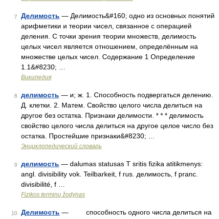
Делимость
— Делимость&#160; одно из основных понятий
7
арифметики и теории чисел, связанное с операцией
деления. С точки зрения теории множеств, делимость
целых чисел является отношением, определённым на
множестве целых чисел. Содержание 1 Определение
1.1&#8230; …
Википедия
делимость
— и; ж. 1. Способность подвергаться делению.
8
Д. клетки. 2. Матем. Свойство целого числа делиться на
другое без остатка. Признаки делимости. * * * делимость
свойство целого числа делиться на другое целое число без
остатка. Простейшие признаки&#8230; …
Энциклопедический словарь
делимость
— dalumas statusas T sritis fizika atitikmenys:
9
angl. divisibility vok. Teilbarkeit, f rus. делимость, f pranc.
divisibilité, f …
Fizikos terminų žodynas
Делимость
— способность одного числа делиться на
10